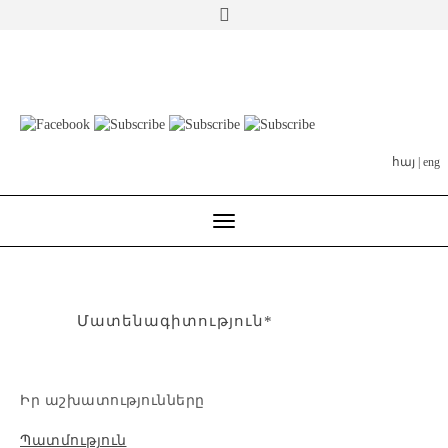
ՈՎ Է ԱՇՈՏ ՀՈՎՀԱՆՆԻՍՅԱՆԸ
հայ |
eng
Toggle
Navigation
Մատենագիտություն*
Իր աշխատությունները
Պատմություն